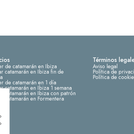
cios
Términos legal
er de catamarán en Ibiza
Aviso legal
ar catamarán en Ibiza fin de
Política de priva
a
Política de cookie
er de catamarán en 1 día
ar catamarán en Ibiza 1 semana
ar catamarán en Ibiza con patrón
lar catamarán en Formentera
o
o