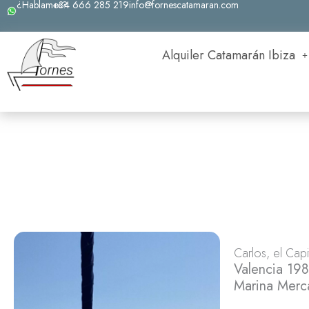
¿Hablamos?
+34 666 285 219
info@fornescatamaran.com
Ir
al
contenido
Alquiler Catamarán Ibiza
Carlos, el Capi
Valencia 198
Marina Merca