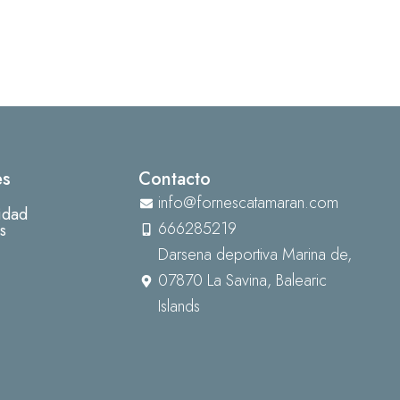
es
Contacto
info@fornescatamaran.com
cidad
666285219
s
Darsena deportiva Marina de,
07870 La Savina, Balearic
Islands