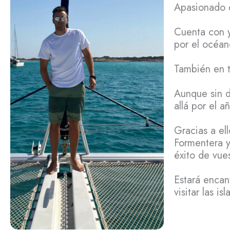
Apasionado d
Cuenta con y
por el océan
También en t
Aunque sin d
allá por el 
Gracias a el
Formentera y
éxito de vues
Estará encan
visitar las i