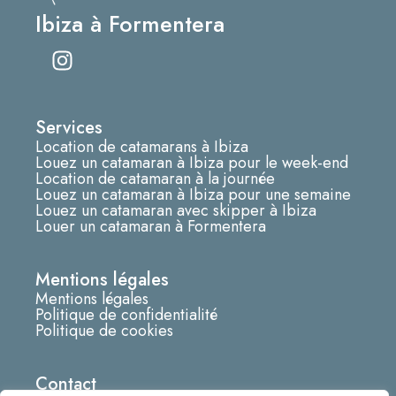
Ibiza à Formentera
I
n
s
t
Services
a
Location de catamarans à Ibiza
g
Louez un catamaran à Ibiza pour le week-end
r
Location de catamaran à la journée
Louez un catamaran à Ibiza pour une semaine
a
Louez un catamaran avec skipper à Ibiza
m
Louer un catamaran à Formentera
Mentions légales
Mentions légales
Politique de confidentialité
Politique de cookies
Contact