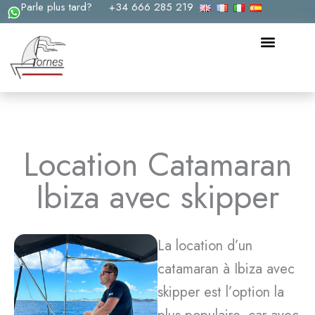
Parle plus tard?
+34 666 285 219
Aller
au
contenu
Location Catamaran
Ibiza avec skipper
La location d’un
catamaran à Ibiza avec
skipper est l’option la