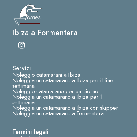
Ibiza a Formentera
I
n
s
t
Servizi
a
Noleggio catamarani a Ibiza
g
Noleggia un catamarano a Ibiza per il fine
r
settimana
Noleggio catamarano per un giorno
a
Noleggia un catamarano a Ibiza per 1
m
settimana
Noleggia un catamarano a Ibiza con skipper
Noleggia un catamarano a Formentera
Termini legali