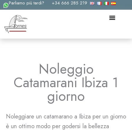
Parliamo più tardi?
+34 666 285 219
Vai
al
contenuto
Noleggio
Catamarani Ibiza 1
giorno
Noleggiare un catamarano a Ibiza per un giorno
è un ottimo modo per godersi la bellezza