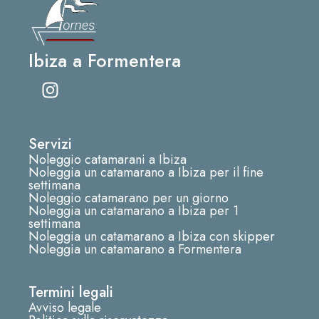
Ibiza a Formentera
I
n
s
t
Servizi
a
Noleggio catamarani a Ibiza
g
Noleggia un catamarano a Ibiza per il fine
r
settimana
Noleggio catamarano per un giorno
a
Noleggia un catamarano a Ibiza per 1
m
settimana
Noleggia un catamarano a Ibiza con skipper
Noleggia un catamarano a Formentera
Termini legali
Avviso legale