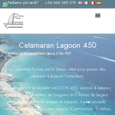
Parliamo più tardi?
+34 666 285 219
Vai
al
contenuto
Catamaran Lagoon 450
Caratteristiche tecniche
Scarica il file PDF
Le catamaran Fornes est le bateau idéal pour passer des
vacances à Ibiza et Formentera.
Le catamaran est le modèle LAGOON 450, version 4 cabines,
avec près de 14 mètres de longueur et 8 mètres de largeur.
Réparti sur différents niveaux et espaces, il peut accueillir
confortablement des groupes jusqu’à 12 personnes. Toutefois,