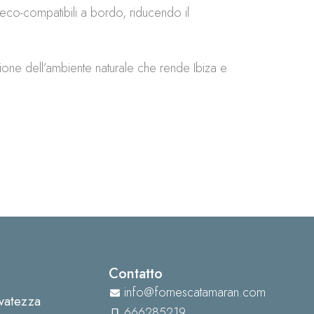
i eco-compatibili a bordo, riducendo il
zione dell’ambiente naturale che rende Ibiza e
Contatto
info@fornescatamaran.com
rvatezza
666285219