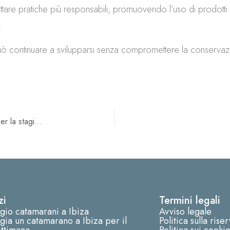
dottare pratiche più responsabili, promuovendo l’uso di prodott
.
o può continuare a svilupparsi senza compromettere la conserva
Crescono le prenotazioni di charter nel Mediterraneo per la stagione 2026
zi
Termini legali
gio catamarani a Ibiza
Avviso legale
ia un catamarano a Ibiza per il
Politica sulla rise