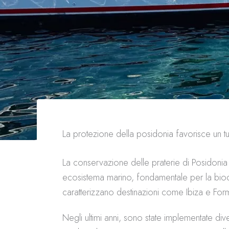
Di
Antonio
/
05/03/2026
La protezione della posidonia favorisce un tu
La conservazione delle praterie di Posidonia è
ecosistema marino, fondamentale per la biodi
caratterizzano destinazioni come Ibiza e For
Negli ultimi anni, sono state implementate di