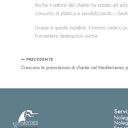
Anche il settore del charter ha iniziato ad a
consumo di plastica e sensibilizzando i clienti
Grazie a queste iniziative, il turismo nautic
Formentera destinazioni uniche.
PRECEDENTE
Servi
Noleg
Nolegg